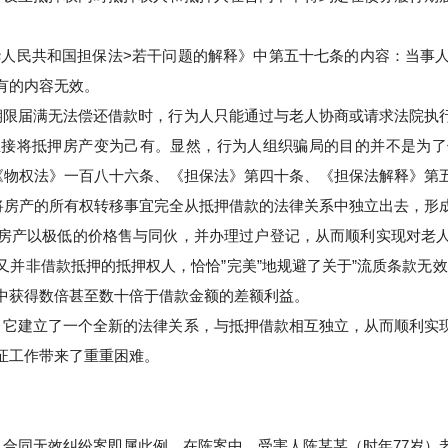
华人民共和国担保法>若干问题的解释》中第五十七条的内容：当事
有的内容无效。
期限届满无法偿还借款时，行为人只能通过与老人协商或请求法院执
直接将抵押房产变为己有。显然，行为人组织骗局的目的并不是为了
（《物权法》一百八十六条、《担保法》第四十条、《担保法解释》第
，将房产的所有权转移事宜完全从抵押借款的法律关系中独立出去，形
房产以极低的价格售与同伙，并办理过户登记，从而顺利实现对老
并非借款抵押的抵押权人，恰恰”完美”地规避了关于”流质条款无
中获得数倍甚至数十倍于借款金额的差额利益。
，它建立了一个全新的法律关系，与抵押借款相互独立，从而顺利实
证工作带来了重重困难。
合同无效纠纷案即属此例，在陈案中，受害人陈某某（时年77岁）