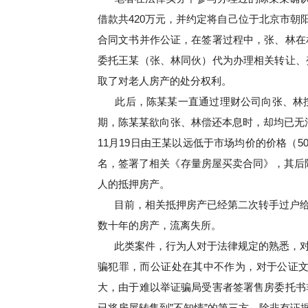
借款共420万元，并约定将自己位于北京市朝阳
合同文书并作公证，在签署过程中，张、林在
委托王某（张、林同伙）代为办理相关转让、
取了对老人房产的处分权利。
此后，陈某某一直通过理财公司向张、林
期，陈某某欲向张、林偿还本息时，却均已无法
11月19日由王某以远低于市场均价的价格（
名，签署了相关《存量房屋买卖合同》，其后陈
人的抵押房产。
目前，相关抵押房产已经第二次转手过户
数十年的房产，流离失所。
此类案件，行为人对于法律规定的熟悉，对
骗犯罪，而公证处在其中不作为，对于公证
大，由于难以举证骗局受害者签署售房委托书
已将房屋转售到”不知情”的第三方，除非有