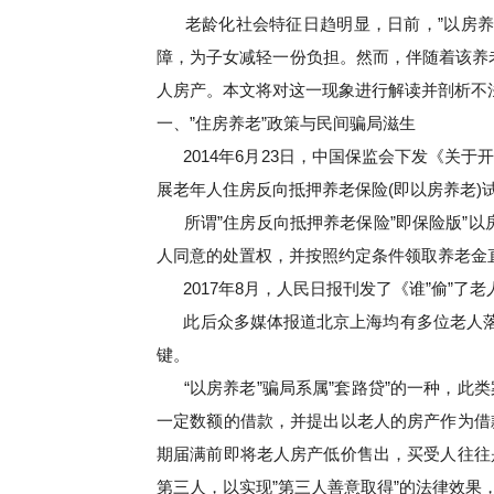
老龄化社会特征日趋明显，日前，”以房养
障，为子女减轻一份负担。然而，伴随着该养老
人房产。本文将对这一现象进行解读并剖析不
一、”住房养老”政策与民间骗局滋生
2014年6月23日，中国保监会下发《
展老年人住房反向抵押养老保险(即以房养老)
所谓”住房反向抵押养老保险”即保险版”
人同意的处置权，并按照约定条件领取养老金
2017年8月，人民日报刊发了《谁”偷”
此后众多媒体报道北京上海均有多位老人落
键。
“以房养老”骗局系属”套路贷”的一种，
一定数额的借款，并提出以老人的房产作为借
期届满前即将老人房产低价售出，买受人往往
第三人，以实现”第三人善意取得”的法律效果