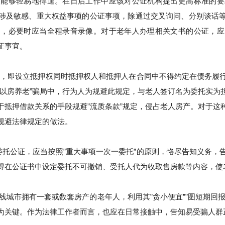
人能够轻易地得逞。在日后工作中应该对公证机构提出更高标准的要
涉及敏感、重大权益事项的公证事项，除通过交叉询问、分别谈话
档，必要时应当全程录音录像。对于老年人办理相关文书的公证，应
证事宜。
定，即设立抵押权同时抵押权人和抵押人在合同中不得约定在债务履
”以房养老”骗局中，行为人为规避此规定，与老人签订名为委托实为
于抵押借款关系的手段规避”流质条款”规定，侵占老人房产。对于这
规避法律规定的做法。
托公证，应当按照”重大事项一次一委托”的原则，恪尽告知义务，
得在公证书中设定委托不可撤销、受托人代为收取售房款等内容，使
二线城市拥有一套或数套房产的老年人，利用其”贪小便宜””图短期回
为关键。作为法律工作者而言，也应在日常接触中，告知易受骗人群