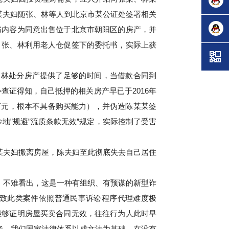
陈某某夫妇随张、林等人到北京市某公证处签署相关
询
在线咨
书内容为同意出售位于北京市朝阳区的房产，并
，张、林利用老人仓促签下的委托书，实际上获
询
法律咨
、林处分房产提供了足够的时间，当借款合同到
询
查证得知，自己抵押的相关房产早已于2016年
0万元，根本不具备购买能力），并伪造陈某某签
地”规避”流质条款无效”规定，实际控制了受害
某夫妇搬离房屋，陈夫妇至此彻底失去自己居住
”，不难看出，这是一种有组织、有预谋的新型诈
致此类案件依照普通民事诉讼程序代理难度极
能够证明房屋买卖合同无效，往往行为人此时早
者。我们国家法律体系以成文法为基础，在没有