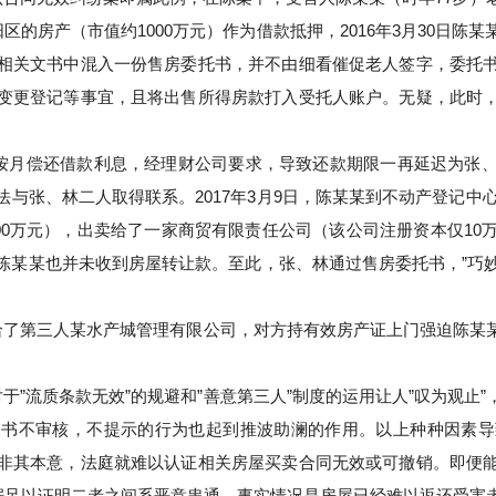
区的房产（市值约1000万元）作为借款抵押，2016年3月30日
相关文书中混入一份售房委托书，并不由细看催促老人签字，委托
变更登记等事宜，且将出售所得房款打入受托人账户。无疑，此时
按月偿还借款利息，经理财公司要求，导致还款期限一再延迟为张
与张、林二人取得联系。2017年3月9日，陈某某到不动产登记中心
500万元），出卖给了一家商贸有限责任公司（该公司注册资本仅1
某某也并未收到房屋转让款。至此，张、林通过售房委托书，”巧妙
给了第三人某水产城管理有限公司，对方持有效房产证上门强迫陈某
于”流质条款无效”的规避和”善意第三人”制度的运用让人”叹为观止
文书不审核，不提示的行为也起到推波助澜的作用。以上种种因素导
非其本意，法庭就难以认证相关房屋买卖合同无效或可撤销。即便
证据足以证明二者之间系恶意串通，事实情况是房屋已经难以返还受害