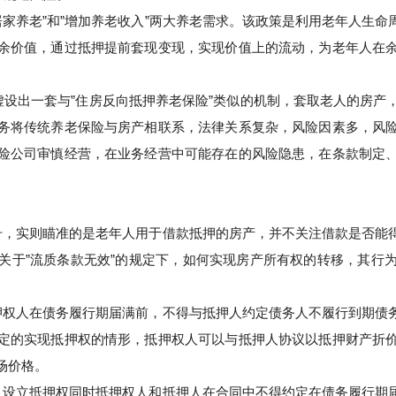
”居家养老”和”增加养老收入”两大养老需求。该政策是利用老年人生
余价值，通过抵押提前套现变现，实现价值上的流动，为老年人在
设出一套与”住房反向抵押养老保险”类似的机制，套取老人的房产
务将传统养老保险与房产相联系，法律关系复杂，风险因素多，风
险公司审慎经营，在业务经营中可能存在的风险隐患，在条款制定
号，实则瞄准的是老年人用于借款抵押的房产，并不关注借款是否能
关于”流质条款无效”的规定下，如何实现房产所有权的转移，其行
押权人在债务履行期届满前，不得与抵押人约定债务人不履行到期债
定的实现抵押权的情形，抵押权人可以与抵押人协议以抵押财产折
场价格。
，设立抵押权同时抵押权人和抵押人在合同中不得约定在债务履行期