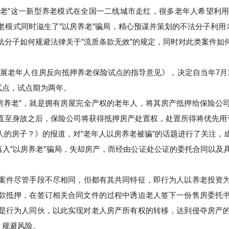
老”这一新型养老模式在全国一二线城市走红，很多老年人希望利用
模式同时滋生了”以房养老”骗局，精心预谋并策划的不法分子利用
法分子如何规避法律关于”流质条款无效”的规定，同时对此类案件如
关于开展老年人住房反向抵押养老保险试点的指导意见》，决定自当年7
试点，试点期为两年。
以房养老”，就是拥有房屋完全产权的老年人，将其房产抵押给保险公
直至身故之后，保险公司将获得抵押房产处置权，处置所得将优先用
了老人的房子？》的报道，对”老年人以房养老被骗”的话题进行了关注，
入”以房养老”骗局，失却房产，而经由公证处公证的委托合同以及
此类案件尽管手段不尽相同，但都有其共同特征，即行为人以养老投资
款抵押，在签订相关合同文件的过程中诱迫老人签下一份售房委托
是行为人同伙，以此实现对老人房产所有权的转移，达到侵夺房产
，规避风险。