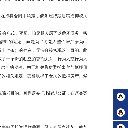
人在抵押合同中约定，债务履行期届满抵押权人
行的方式，变卖、拍卖相关房产以偿还债务，实
借款的返还，而是为了将老人整个房产据为己
五十七条）的存在，无法直接实现这一目的。此
成了一个新的独立的委托关系，行为人或行为人
人房产的侵占。由于相关售房委托事宜与抵押借
效”的相关规定，变相取得了老人的抵押房产。然
现骗局目的。且售房委托书经过公证，在该类案
在线咨
老夫妇因投资理财需要，经人介绍向张某、林某
询
法律咨