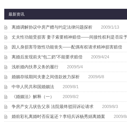
最新资讯
离婚调解协议中房产赠与约定法律问题探析
2009/1/13
丈夫性功能受损害 妻子索要精神赔偿——间接性权利是否应
因人身损害导致性功能丧失——配偶有权请求精神损害赔偿
2
离婚后发现前夫“包二奶”不能要求赔偿
2009/4/24
浅析婚内扶养义务的履行
2009/5/4
婚姻存续期间夫妻之间借款效力探析
2009/6/8
中华人民共和国婚姻法
2009/8/1
《婚姻法》解释（一）
2009/8/2
争房产女儿状告父亲 法院最终驳回诉讼请求
2009/8/3
婚前彩礼离婚时否应返还？李绍兵诉杨秀娟离婚案
2009/8/