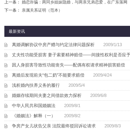
上一条：
婚恋诈骗：两同乡姐妹隐婚，与两亲兄弟恋爱，在广东落网
下一条：
亲属关系证明（范本）
最新资讯
离婚调解协议中房产赠与约定法律问题探析
2009/1/13
丈夫性功能受损害 妻子索要精神赔偿——间接性权利是否应
因人身损害导致性功能丧失——配偶有权请求精神损害赔偿
2
离婚后发现前夫“包二奶”不能要求赔偿
2009/4/24
浅析婚内扶养义务的履行
2009/5/4
婚姻存续期间夫妻之间借款效力探析
2009/6/8
中华人民共和国婚姻法
2009/8/1
《婚姻法》解释（一）
2009/8/2
争房产女儿状告父亲 法院最终驳回诉讼请求
2009/8/3